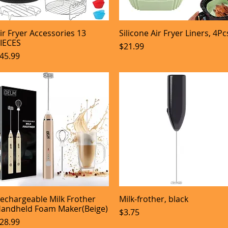
ir Fryer Accessories 13
Silicone Air Fryer Liners, 4Pc
Aperçu rapide
Aperçu rapide
IECES
Prix
$21.99
rix
45.99
echargeable Milk Frother
Milk-frother, black
Aperçu rapide
Aperçu rapide
andheld Foam Maker(Beige)
Prix
$3.75
rix
28.99