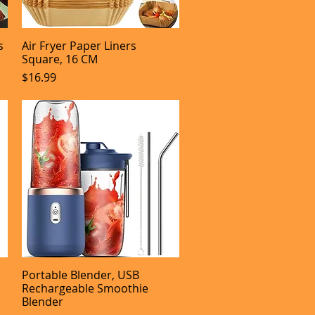
s
Air Fryer Paper Liners
Aperçu rapide
Square, 16 CM
Prix
$16.99
Portable Blender, USB
Aperçu rapide
Rechargeable Smoothie
Blender