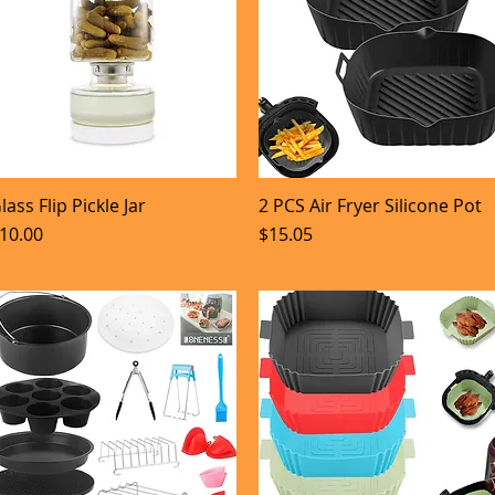
lass Flip Pickle Jar
2 PCS Air Fryer Silicone Pot
Aperçu rapide
Aperçu rapide
rix
Prix
10.00
$15.05