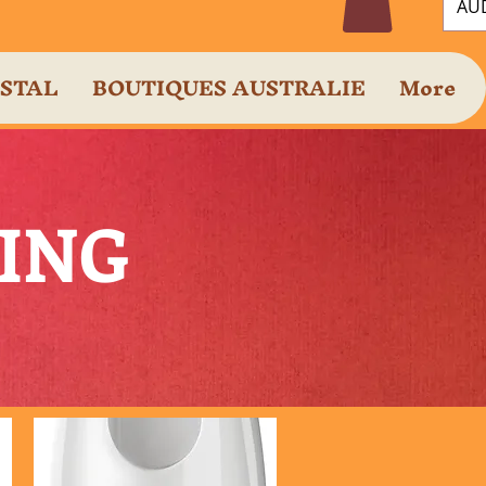
AUD
OSTAL
BOUTIQUES AUSTRALIE
More
PING