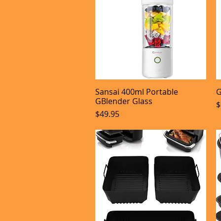
Sansai 400ml Portable
G
Aperçu rapide
GBlender Glass
P
$
Prix
$49.95