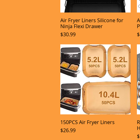
Air Fryer Liners Silicone for
A
Aperçu rapide
Ninja Flexi Drawer
P
Prix
P
$30.99
$
150PCS Air Fryer Liners
R
Aperçu rapide
H
Prix
$26.99
P
$