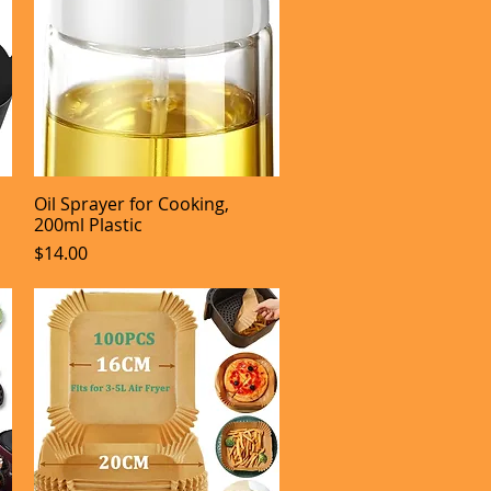
Oil Sprayer for Cooking,
Aperçu rapide
200ml Plastic
Prix
$14.00