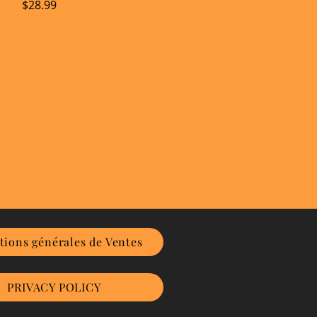
Prix
$28.99
tions générales de Ventes
PRIVACY POLICY