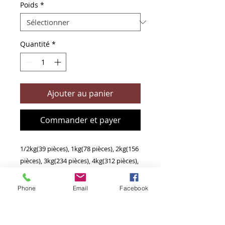
Poids
*
Quantité
*
Ajouter au panier
Commander et payer
1/2kg(39 pièces), 1kg(78 pièces), 2kg(156
pièces), 3kg(234 pièces), 4kg(312 pièces),
5kg(390 pièces), 6kg(468 pièces), 7kg(546
pièces), 8kg(624 pièces), 9kg(702pièces),
Phone
Email
Facebook
10kg(780 pièces)