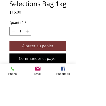
Selections Bag 1kg
Prix
$15.00
Quantité
*
Ajouter au panier
Commander et payer
Phone
Email
Facebook
+61 466 394 132
sendbioz.au@gmail.com
5 monivae circuit, EAGLEBY 4207
QLD