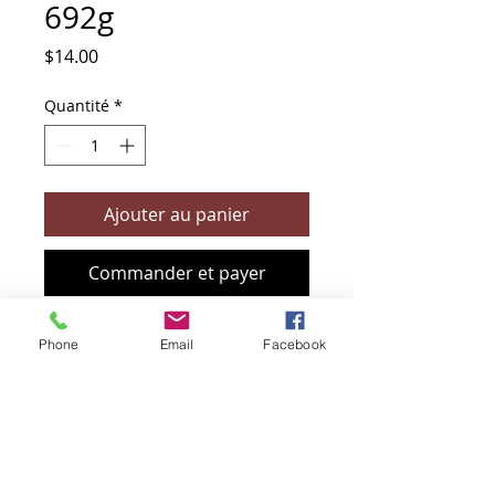
692g
Prix
$14.00
Quantité
*
Ajouter au panier
Commander et payer
Phone
Email
Facebook
+61 466 394 132
sendbioz.au@gmail.com
5 monivae circuit, EAGLEBY 4207
QLD