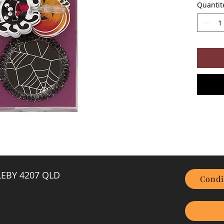
Quantit
GLEBY 4207 QLD
Condi