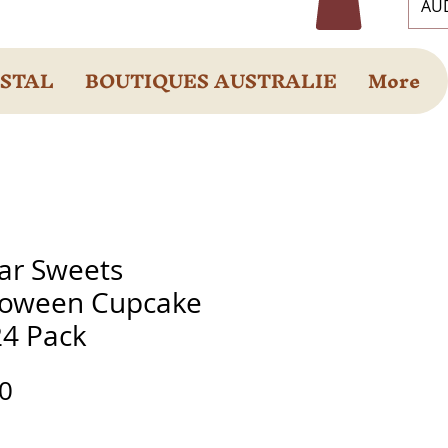
AUD
OSTAL
BOUTIQUES AUSTRALIE
More
lar Sweets
loween Cupcake
24 Pack
Prix
0