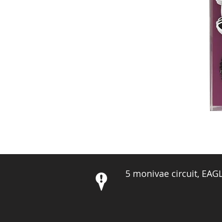
5 monivae circuit, EA