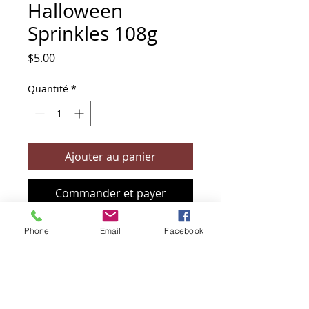
Halloween
Sprinkles 108g
Prix
$5.00
Quantité
*
Ajouter au panier
Commander et payer
Phone
Email
Facebook
+61 466 394 132
sendbioz.au@gmail.com