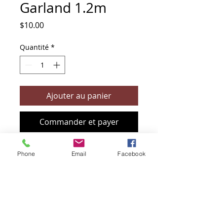
Garland 1.2m
Prix
$10.00
Quantité
*
Ajouter au panier
Commander et payer
Phone
Email
Facebook
+61 466 394 132
sendbioz.au@gmail.com
5 monivae circuit, EAGLEBY 4207
QLD