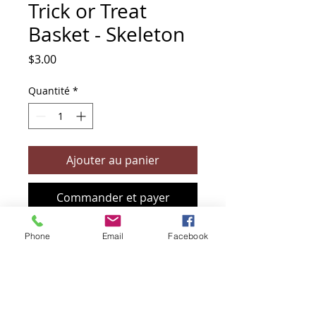
Trick or Treat
Basket - Skeleton
Prix
$3.00
Quantité
*
Ajouter au panier
Commander et payer
Phone
Email
Facebook
+61 466 394 132
sendbioz.au@gmail.com