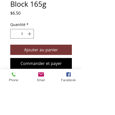
Block 165g
Prix
$6.50
Quantité
*
Ajouter au panier
Commander et payer
Phone
Email
Facebook
+61 466 394 132
sendbioz.au@gmail.com
5 monivae circuit, EAGLEBY 4207
QLD