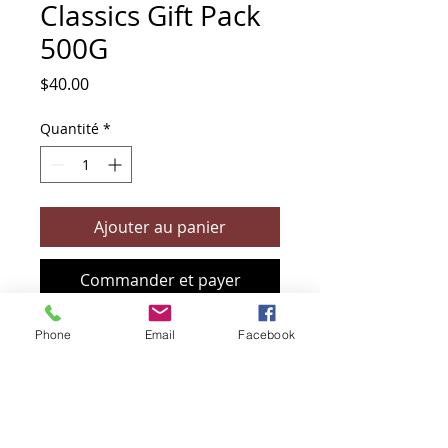
Classics Gift Pack
500G
Prix
$40.00
Quantité
*
Ajouter au panier
Commander et payer
Phone
Email
Facebook
+61 466 394 132
sendbioz.au@gmail.com