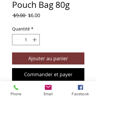
Pouch Bag 80g
Prix
Prix
 $9.00 
$6.00
original
promotionnel
Quantité
*
Ajouter au panier
Commander et payer
Phone
Email
Facebook
+61 466 394 132
sendbioz.au@gmail.com
5 monivae circuit, EAGLEBY 4207
QLD