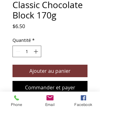
Classic Chocolate
Block 170g
Prix
$6.50
Quantité
*
Ajouter au panier
Commander et payer
Phone
Email
Facebook
+61 466 394 132
sendbioz.au@gmail.com