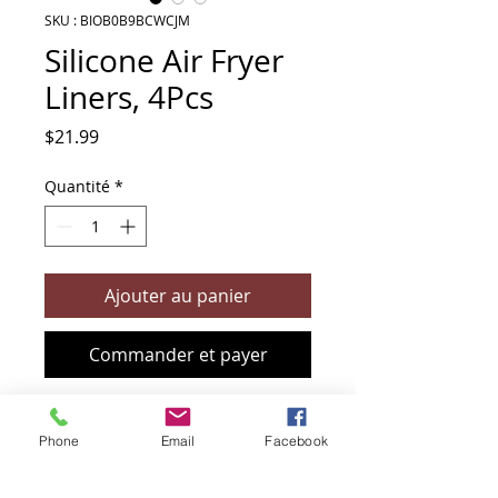
SKU : BIOB0B9BCWCJM
Silicone Air Fryer
Liners, 4Pcs
Prix
$21.99
Quantité
*
Ajouter au panier
Commander et payer
Air Fryer Silicone Reusable Liners Square
Phone
Email
Facebook