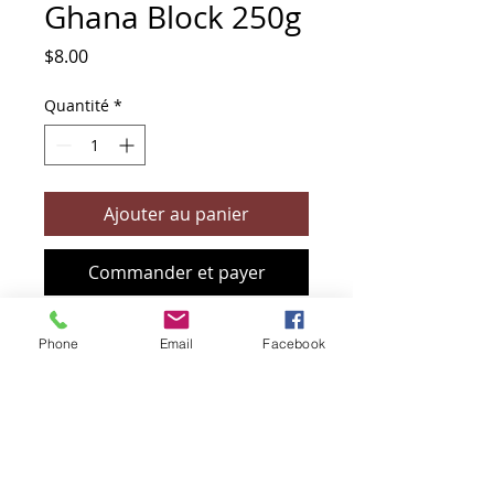
Ghana Block 250g
Prix
$8.00
Quantité
*
Ajouter au panier
Commander et payer
Phone
Email
Facebook
+61 466 394 132
sendbioz.au@gmail.com
5 monivae circuit, EAGLEBY 4207
QLD