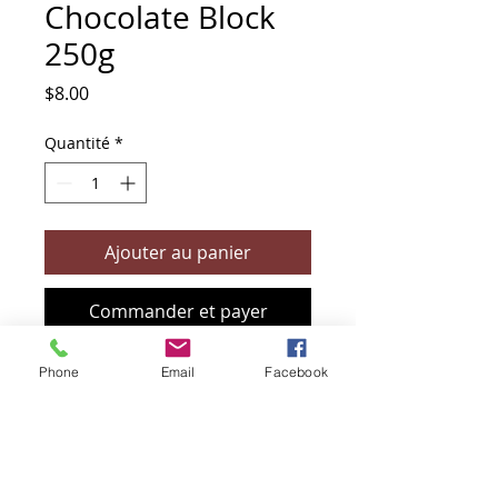
Chocolate Block
250g
Prix
$8.00
Quantité
*
Ajouter au panier
Commander et payer
Phone
Email
Facebook
+61 466 394 132
sendbioz.au@gmail.com