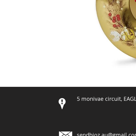
5 monivae circuit, EA
sendbioz.au@gmail.c