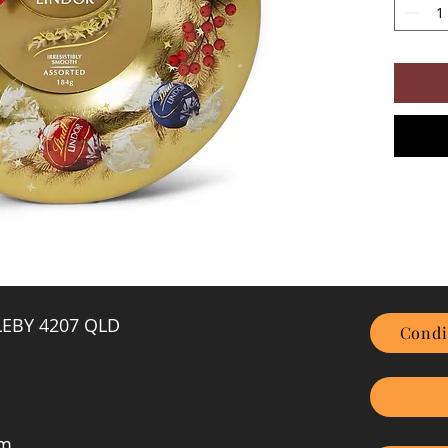
GLEBY 4207 QLD
Condi
om