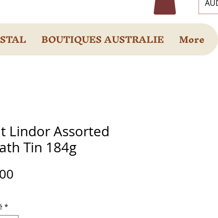
AUD
OSTAL
BOUTIQUES AUSTRALIE
More
t Lindor Assorted
ath Tin 184g
Prix
.00
é
*