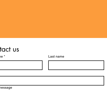
act us
me
*
Last name
 message