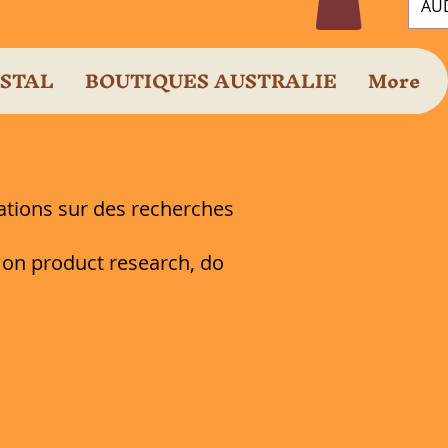
AUD
OSTAL
BOUTIQUES AUSTRALIE
More
mations sur des recherches
n on product research, do