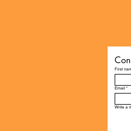
Cont
First na
Email
*
Write a