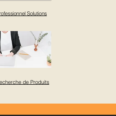
rofessionnel Solutions
echerche de Produits