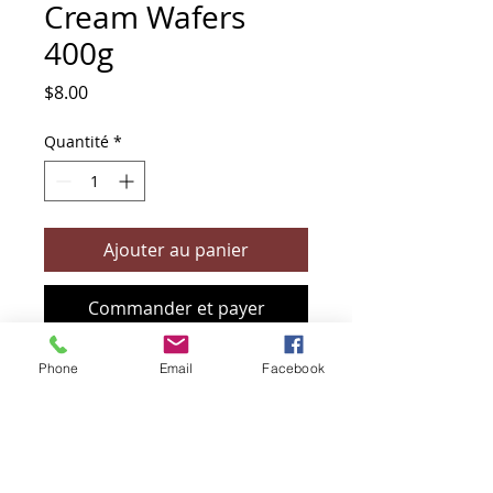
Cream Wafers
400g
Prix
$8.00
Quantité
*
Ajouter au panier
Commander et payer
Phone
Email
Facebook
+61 466 394 132
sendbioz.au@gmail.com