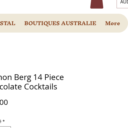
AUD
OSTAL
BOUTIQUES AUSTRALIE
More
hon Berg 14 Piece
olate Cocktails
Prix
.00
é
*