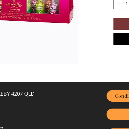
GLEBY 4207 QLD
Condi
om