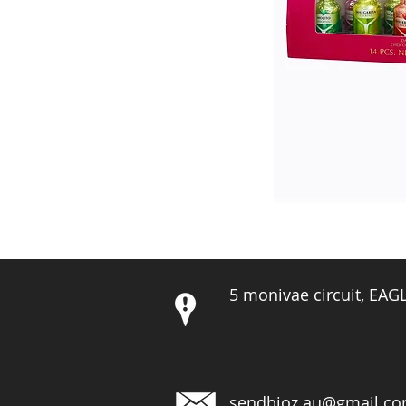
5 monivae circuit, EA
sendbioz.au@gmail.c