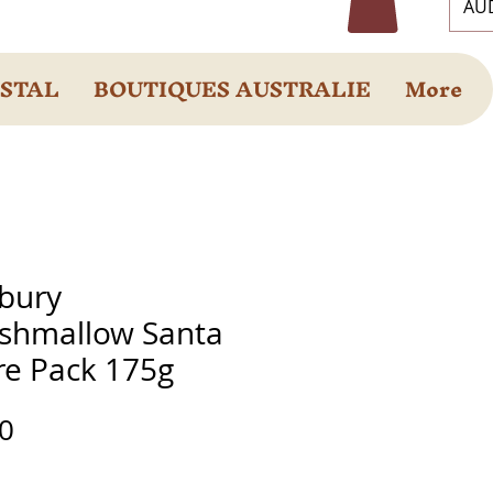
AUD
OSTAL
BOUTIQUES AUSTRALIE
More
bury
shmallow Santa
re Pack 175g
Prix
0