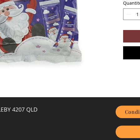
Quantit
GLEBY 4207 QLD
Condi