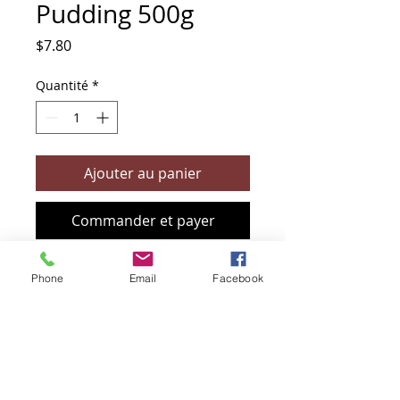
Pudding 500g
Prix
$7.80
Quantité
*
Ajouter au panier
Commander et payer
Phone
Email
Facebook
+61 466 394 132
sendbioz.au@gmail.com
5 monivae circuit, EAGLEBY 4207
QLD