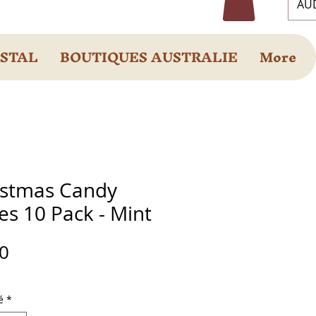
AUD
OSTAL
BOUTIQUES AUSTRALIE
More
istmas Candy
s 10 Pack - Mint
Prix
0
é
*