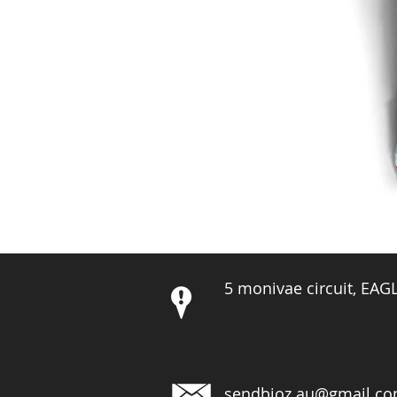
5 monivae circuit, EA
sendbioz.au@gmail.c