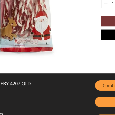
GLEBY 4207 QLD
Condi
om