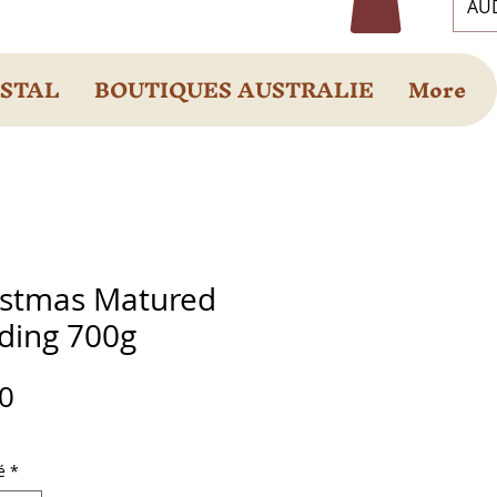
AUD
OSTAL
BOUTIQUES AUSTRALIE
More
istmas Matured
ding 700g
Prix
0
é
*