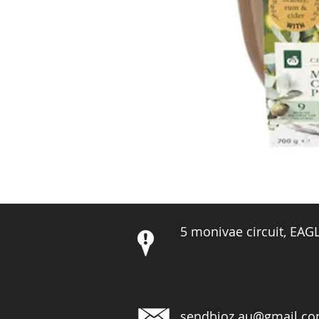
5 monivae circuit, EA
sendbioz.au@gmail.c