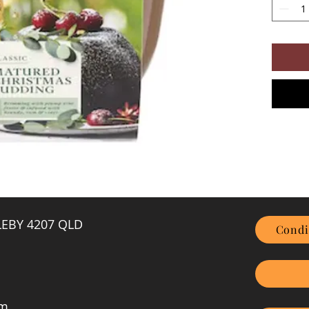
GLEBY 4207 QLD
Condi
om