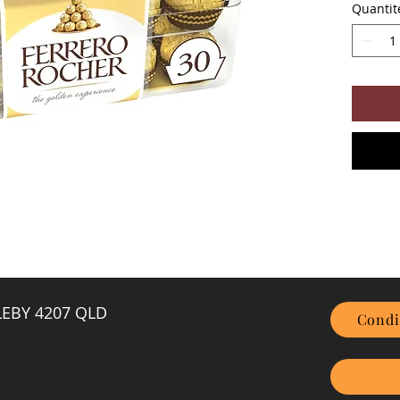
Quantit
GLEBY 4207 QLD
Condi