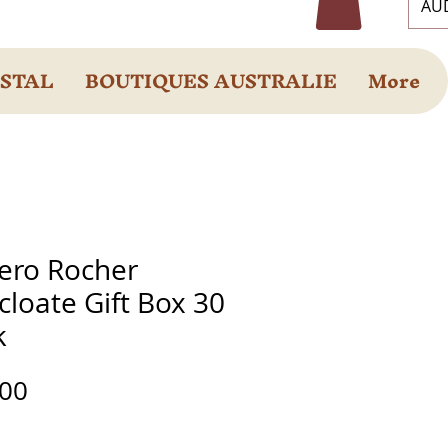
AUD
OSTAL
BOUTIQUES AUSTRALIE
More
rero Rocher
loate Gift Box 30
k
Prix
.00