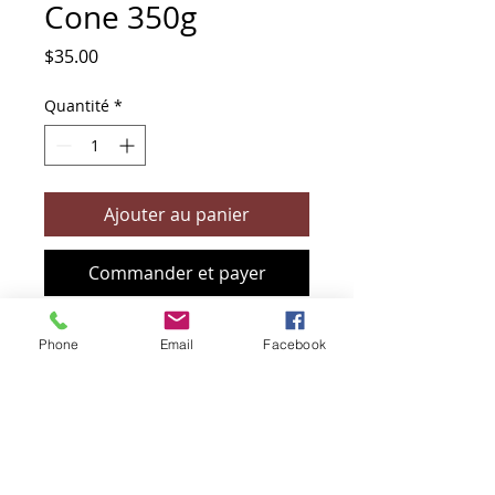
Cone 350g
Prix
$35.00
Quantité
*
Ajouter au panier
Commander et payer
Phone
Email
Facebook
+61 466 394 132
sendbioz.au@gmail.com
5 monivae circuit, EAGLEBY 4207
QLD