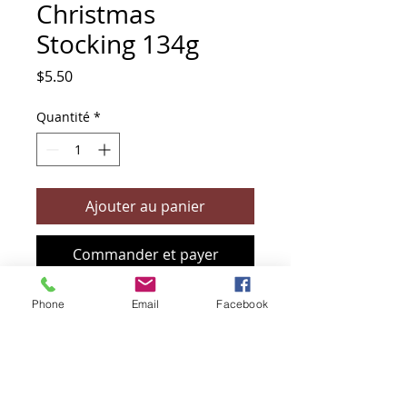
Christmas
Stocking 134g
Prix
$5.50
Quantité
*
Ajouter au panier
Commander et payer
Phone
Email
Facebook
+61 466 394 132
sendbioz.au@gmail.com