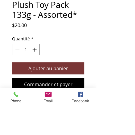
Plush Toy Pack
133g - Assorted*
Prix
$20.00
Quantité
*
Ajouter au panier
Commander et payer
Phone
Email
Facebook
+61 466 394 132
sendbioz.au@gmail.com