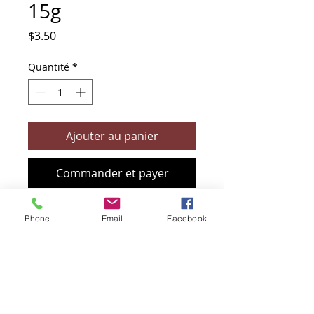
15g
Prix
$3.50
Quantité
*
Ajouter au panier
Commander et payer
Phone
Email
Facebook
+61 466 394 132
sendbioz.au@gmail.com
5 monivae circuit, EAGLEBY 4207
QLD