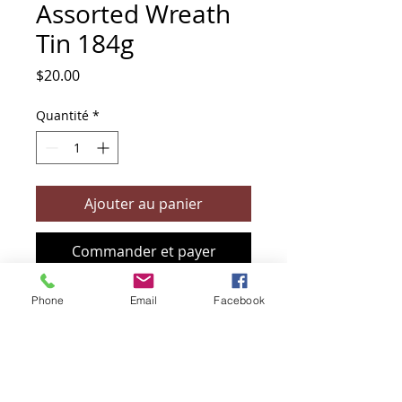
Assorted Wreath
Tin 184g
Prix
$20.00
Quantité
*
Ajouter au panier
Commander et payer
Phone
Email
Facebook
+61 466 394 132
sendbioz.au@gmail.com