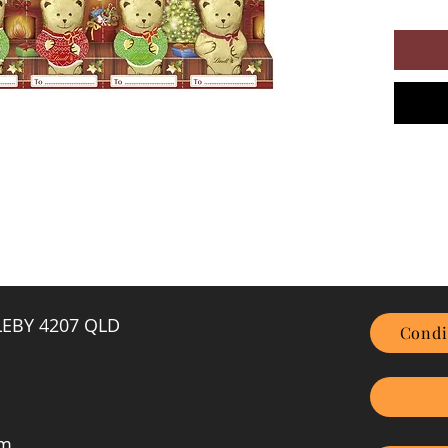
GLEBY 4207 QLD
Condi
om