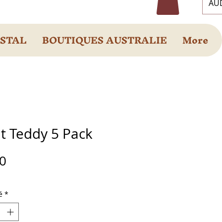
AUD
OSTAL
BOUTIQUES AUSTRALIE
More
t Teddy 5 Pack
Prix
0
é
*