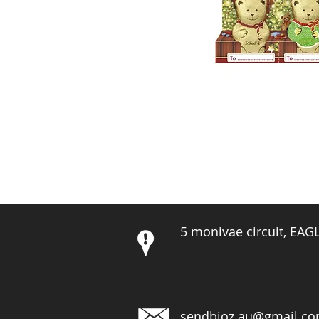
5 monivae circuit, EA
sendbioz.au@gmail.c