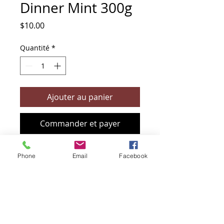
Dinner Mint 300g
Prix
$10.00
Quantité
*
Ajouter au panier
Commander et payer
Phone
Email
Facebook
+61 466 394 132
sendbioz.au@gmail.com
5 monivae circuit, EAGLEBY 4207
QLD