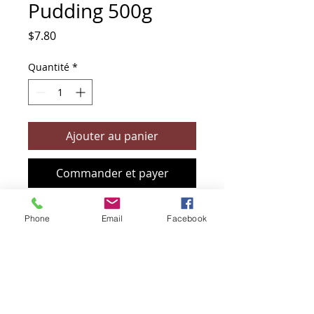
Pudding 500g
Prix
$7.80
Quantité
*
Ajouter au panier
Commander et payer
Phone
Email
Facebook
+61 466 394 132
sendbioz.au@gmail.com
5 monivae circuit, EAGLEBY 4207
QLD