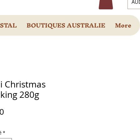
AUD
OSTAL
BOUTIQUES AUSTRALIE
More
li Christmas
cking 280g
Prix
0
é
*