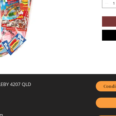
GLEBY 4207 QLD
Condi
om