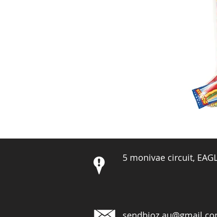
5 monivae circuit, EA
sendbioz.au@gmail.c