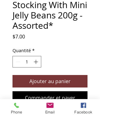
Stocking With Mini
Jelly Beans 200g -
Assorted*
Prix
$7.00
Quantité
*
Ajouter au panier
Commander et payer
Phone
Email
Facebook
+61 466 394 132