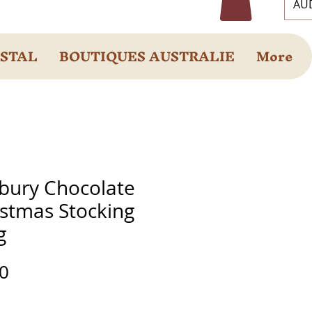
AUD
OSTAL
BOUTIQUES AUSTRALIE
More
bury Chocolate
istmas Stocking
g
Prix
0