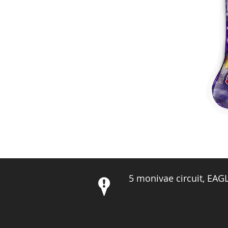
5 monivae circuit, EA