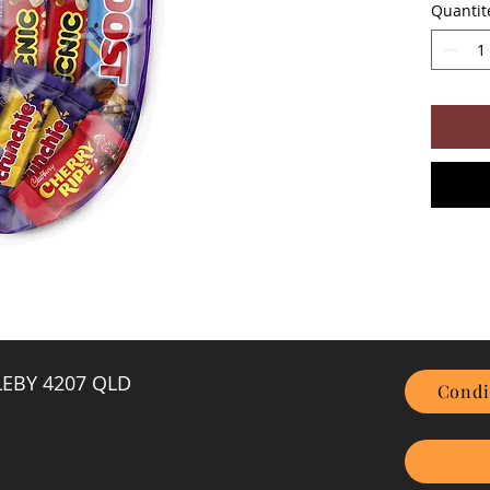
Quantit
GLEBY 4207 QLD
Condi