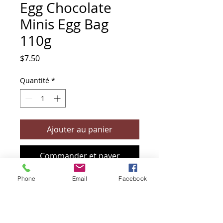
Egg Chocolate
Minis Egg Bag
110g
Prix
$7.50
Quantité
*
Ajouter au panier
Commander et payer
Phone
Email
Facebook
+61 466 394 132