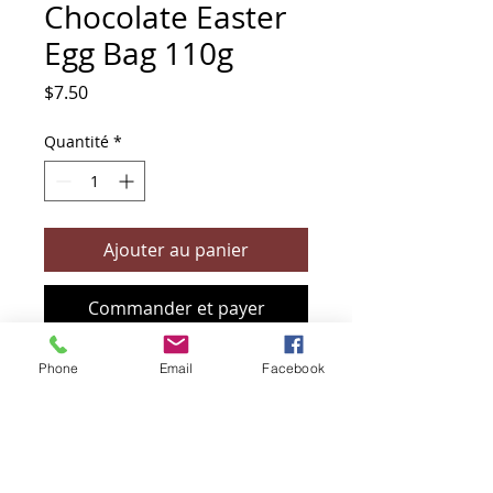
Chocolate Easter
Egg Bag 110g
Prix
$7.50
Quantité
*
Ajouter au panier
Commander et payer
Phone
Email
Facebook
+61 466 394 132
sendbioz.au@gmail.com