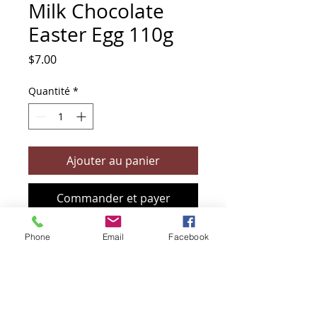
Milk Chocolate
Easter Egg 110g
Prix
$7.00
Quantité
*
Ajouter au panier
Commander et payer
Phone
Email
Facebook
+61 466 394 132
sendbioz.au@gmail.com