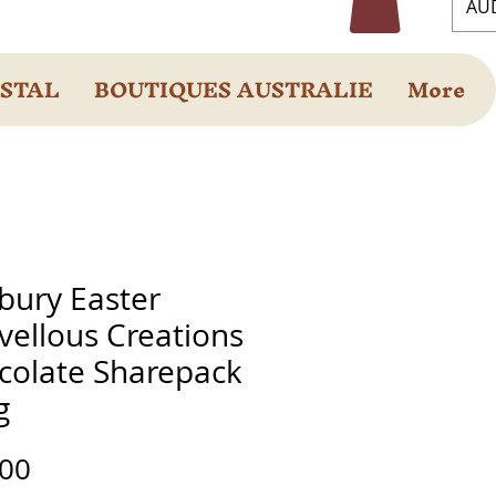
AUD
OSTAL
BOUTIQUES AUSTRALIE
More
bury Easter
vellous Creations
colate Sharepack
g
Prix
.00