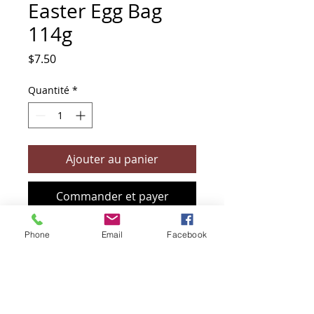
Easter Egg Bag
114g
Prix
$7.50
Quantité
*
Ajouter au panier
Commander et payer
Phone
Email
Facebook
+61 466 394 132
sendbioz.au@gmail.com