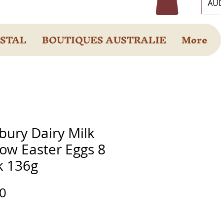
AUD
OSTAL
BOUTIQUES AUSTRALIE
More
bury Dairy Milk
ow Easter Eggs 8
k 136g
Prix
0