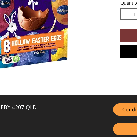
Quantit
GLEBY 4207 QLD
Condi