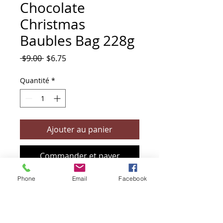
Chocolate
Christmas
Baubles Bag 228g
Prix
Prix
 $9.00 
$6.75
original
promotionnel
Quantité
*
Ajouter au panier
Commander et payer
Phone
Email
Facebook
+61 466 394 132