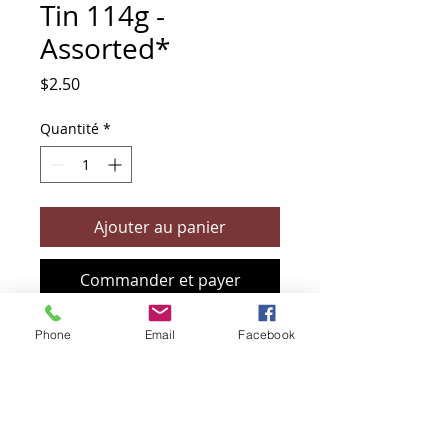
Tin 114g -
Assorted*
Prix
$2.50
Quantité
*
Ajouter au panier
Commander et payer
Phone
Email
Facebook
+61 466 394 132
sendbioz.au@gmail.com