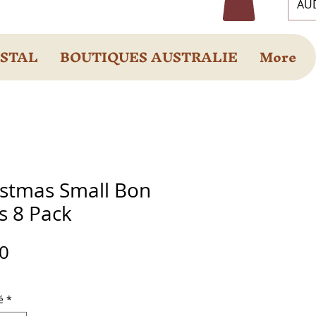
AUD
OSTAL
BOUTIQUES AUSTRALIE
More
istmas Small Bon
s 8 Pack
Prix
0
é
*