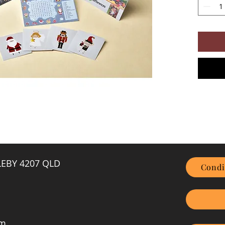
GLEBY 4207 QLD
Condi
om