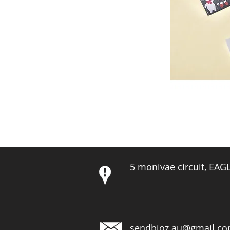
5 monivae circuit, EA
sendbioz.au@gmail.c