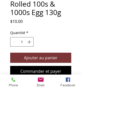
Rolled 100s &
1000s Egg 130g
Prix
$10.00
Quantité
*
Ajouter au panier
Commander et payer
Phone
Email
Facebook
+61 466 394 132
sendbioz.au@gmail.com