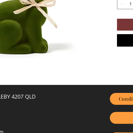
GLEBY 4207 QLD
Condi
om