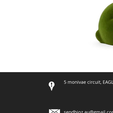
5 monivae circuit, EA
sendbioz.au@gmail.c