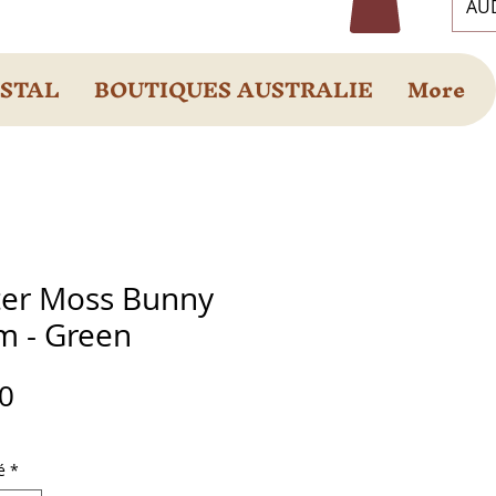
AUD
OSTAL
BOUTIQUES AUSTRALIE
More
ter Moss Bunny
m - Green
Prix
0
é
*