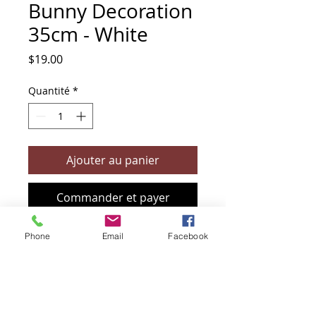
Bunny Decoration
35cm - White
Prix
$19.00
Quantité
*
Ajouter au panier
Commander et payer
Phone
Email
Facebook
+61 466 394 132
sendbioz.au@gmail.com