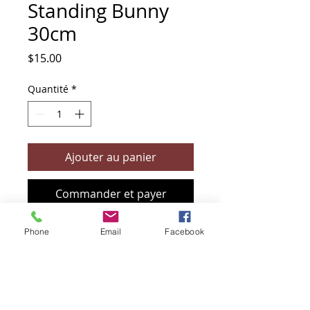
Standing Bunny
30cm
Prix
$15.00
Quantité
*
Ajouter au panier
Commander et payer
Phone
Email
Facebook
+61 466 394 132
sendbioz.au@gmail.com