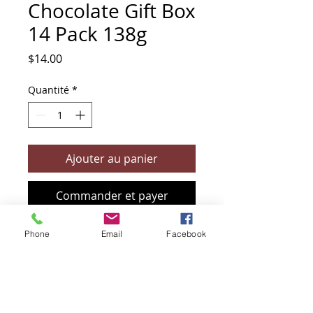
Chocolate Gift Box
14 Pack 138g
Prix
$14.00
Quantité
*
Ajouter au panier
Commander et payer
Phone
Email
Facebook
+61 466 394 132
sendbioz.au@gmail.com